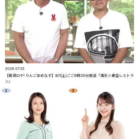
2026.07.25
【新潟ロケ! りんごあめなす】8/1(土)ごご6時30分放送「満天☆青空レストラ
ン」