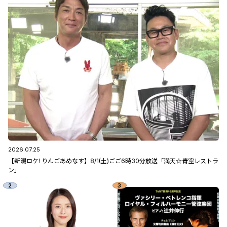
2026.07.25
【新潟ロケ! りんごあめなす】8/1(土)ごご6時30分放送「満天☆青空レストラ
ン」