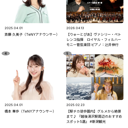
2025.04.01
2026.04.13
斎藤 久美子（TeNYアナウンサー）
【りゅーとぴあ】ヴァシリー・ペト
レンコ指揮 ロイヤル・フィルハー
モニー管弦楽団 ピアノ：辻󠄀井伸行
2025.04.01
2025.02.23
橋本 華歩（TeNYアナウンサー）
【駅チカ徒歩圏内】グルメから絶景
まで♪ 『越後湯沢駅周辺のおすすめ
スポット5選』 #新潟観光