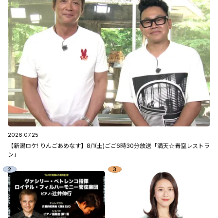
2026.07.25
【新潟ロケ! りんごあめなす】8/1(土)ごご6時30分放送「満天☆青空レストラ
ン」