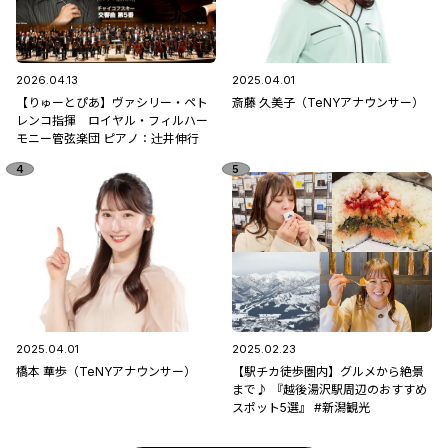
2026.04.13
2025.04.01
【りゅーとぴあ】ヴァシリー・ペト
斎藤 久美子（TeNYアナウンサー）
レンコ指揮 ロイヤル・フィルハー
モニー管弦楽団 ピアノ：辻󠄀井伸行
2025.04.01
2025.02.23
橋本 華歩（TeNYアナウンサー）
【駅チカ徒歩圏内】グルメから絶景
まで♪ 『越後湯沢駅周辺のおすすめ
スポット5選』 #新潟観光