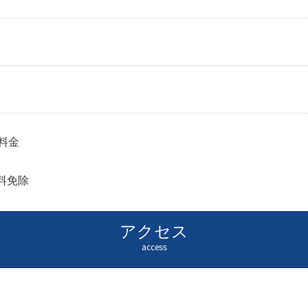
料金
料免除
アクセス
access