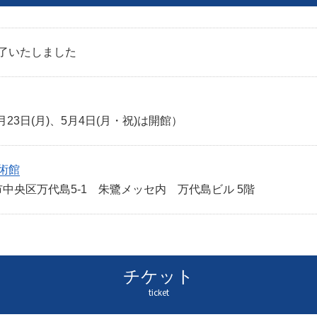
了いたしました
23日(月)、5月4日(月・祝)は開館）
術館
新潟市中央区万代島5-1 朱鷺メッセ内 万代島ビル 5階
チケット
ticket