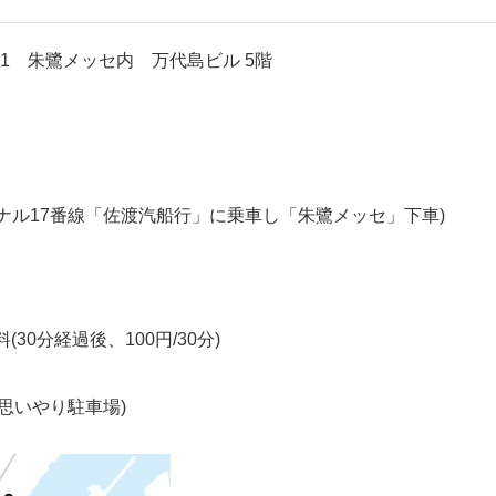
5-1 朱鷺メッセ内 万代島ビル 5階
ミナル17番線「佐渡汽船行」に乗車し「朱鷺メッセ」下車)
(30分経過後、100円/30分)
は思いやり駐車場)