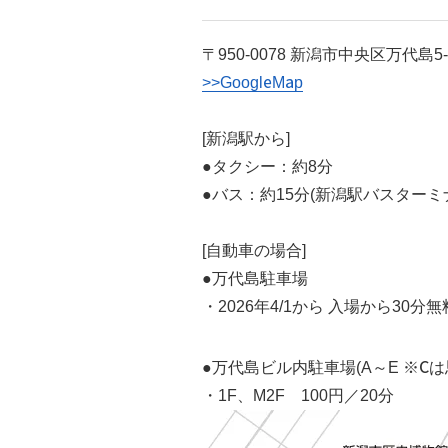
〒950-0078 新潟市中央区万代島
>>GoogleMap
[新潟駅から]
●タクシー：約8分
●バス：約15分(新潟駅バスター
[自動車の場合]
●万代島駐車場
・2026年4/1から 入場から30分無料
●万代島ビル内駐車場(A～E ※C
・1F、M2F 100円／20分