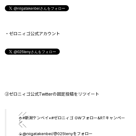
・ゼロニィゴ公式アカウント
②ゼロニィゴ公式Twitterの固定投稿をリツイート
／／
🍚
#新潟ケンベイ
×
#ゼロニィゴ
GWフォロー&RTキャンペー
ン
＼＼
🍙
@niigatakenbei
/
@025teny
をフォロー