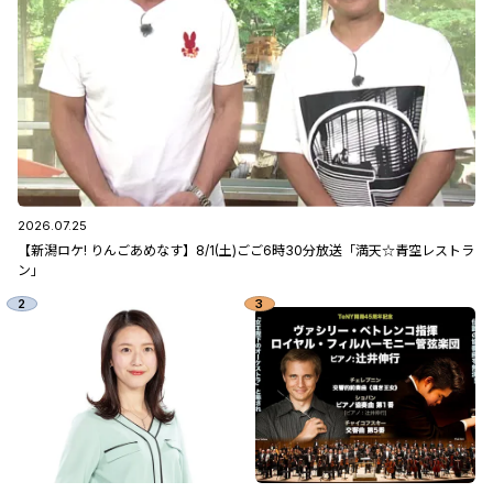
2026.07.25
【新潟ロケ! りんごあめなす】8/1(土)ごご6時30分放送「満天☆青空レストラ
ン」