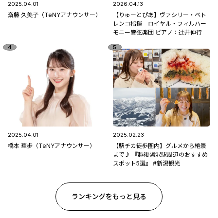
2025.04.01
2026.04.13
斎藤 久美子（TeNYアナウンサー）
【りゅーとぴあ】ヴァシリー・ペト
レンコ指揮 ロイヤル・フィルハー
モニー管弦楽団 ピアノ：辻󠄀井伸行
2025.04.01
2025.02.23
橋本 華歩（TeNYアナウンサー）
【駅チカ徒歩圏内】グルメから絶景
まで♪ 『越後湯沢駅周辺のおすすめ
スポット5選』 #新潟観光
ランキングをもっと見る