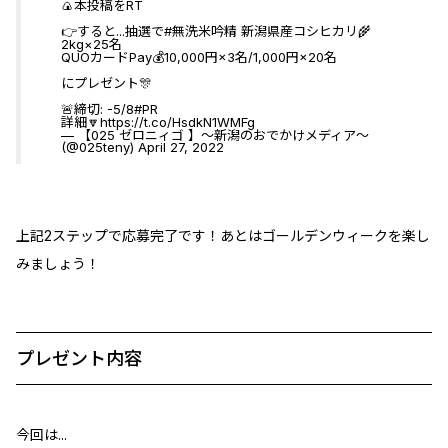
🍙本投稿をRT
👉すると...抽選で
#無洗米吟精
新潟県産コシヒカリ🌾
2kg×25名
QUOカードPay💰10,000円×3名/1,000円×20名
にプレゼント🎊
🚨締切: -5/8
#PR
詳細🔽
https://t.co/HsdkN1WMFg
— 【025 ゼロニィゴ 】〜新潟のおでかけメディア〜
(@025teny)
April 27, 2022
上記2ステップで応募完了です！あとはゴールデンウィークを楽し
みましょう！
プレゼント内容
今回は...