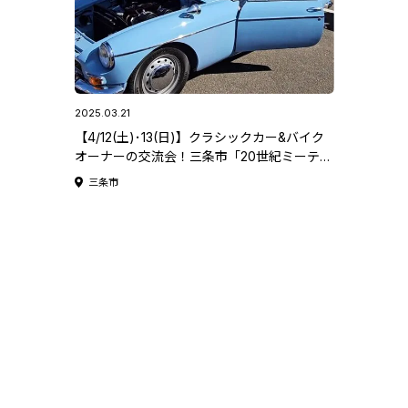
2025.03.21
【4/12(土)･13(日)】クラシックカー&バイク
オーナーの交流会！三条市「20世紀ミーティ
ング 2025 春季 in ミズベリング三条」/「オ
三条市
ールドタイマー読者ミーティング in KYOWA
/キャンプファイヤーナイトイベント(12日
夜)」！。