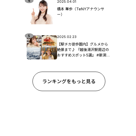
2025.04.01
橋本 華歩（TeNYアナウンサ
ー）
2025.02.23
【駅チカ徒歩圏内】グルメから
絶景まで♪ 『越後湯沢駅周辺の
おすすめスポット5選』 #新潟観
光
ランキングをもっと見る