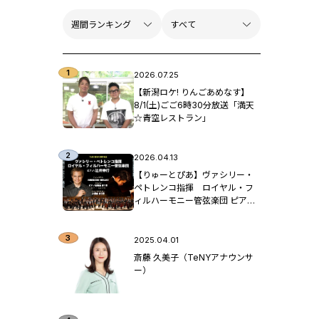
2026.07.25
【新潟ロケ! りんごあめなす】
8/1(土)ごご6時30分放送「満天
☆青空レストラン」
2026.04.13
【りゅーとぴあ】ヴァシリー・
ペトレンコ指揮 ロイヤル・フ
ィルハーモニー管弦楽団 ピア
ノ：辻󠄀井伸行
2025.04.01
斎藤 久美子（TeNYアナウンサ
ー）