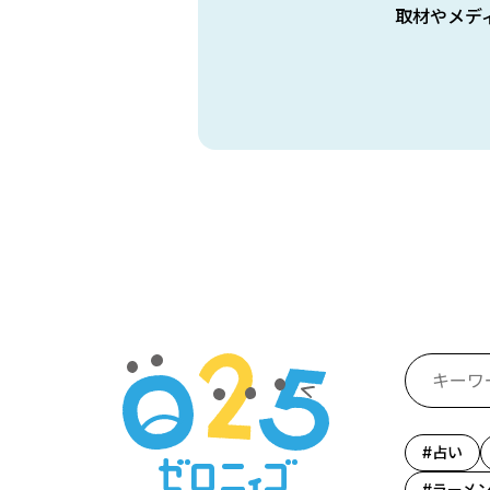
取材やメデ
占い
ラーメ