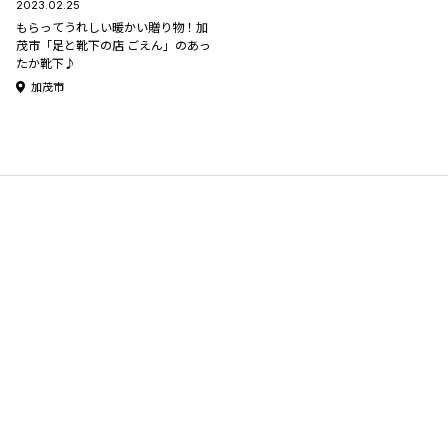
2023.02.25
もらってうれしい暖かい贈り物！加
茂市「足と靴下の店 ごえん」のあっ
たか靴下♪
加茂市