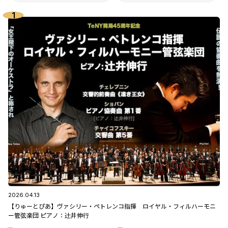
2026.04.13
【りゅーとぴあ】ヴァシリー・ペトレンコ指揮 ロイヤル・フィルハーモニ
ー管弦楽団 ピアノ：辻󠄀井伸行