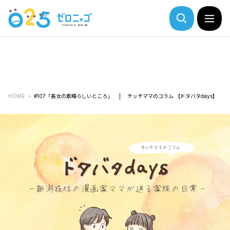
HOME
#107「長女の素晴らしいところ」 | チッチママのコラム 【ドタバタdays】