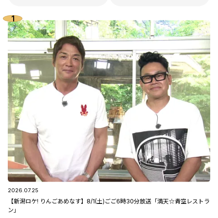
2026.07.25
【新潟ロケ! りんごあめなす】8/1(土)ごご6時30分放送「満天☆青空レストラ
ン」