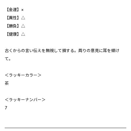
【金運】×
【異性】△
【勝負】△
【健康】△
古くからの言い伝えを無視して損する。周りの意見に耳を傾け
て。
＜ラッキーカラー＞
茶
＜ラッキーナンバー＞
7