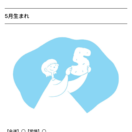
5月生まれ
【金運】〇【愛情】〇