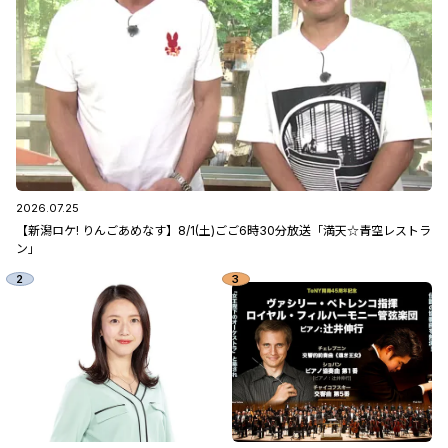
2026.07.25
【新潟ロケ! りんごあめなす】8/1(土)ごご6時30分放送「満天☆青空レストラ
ン」