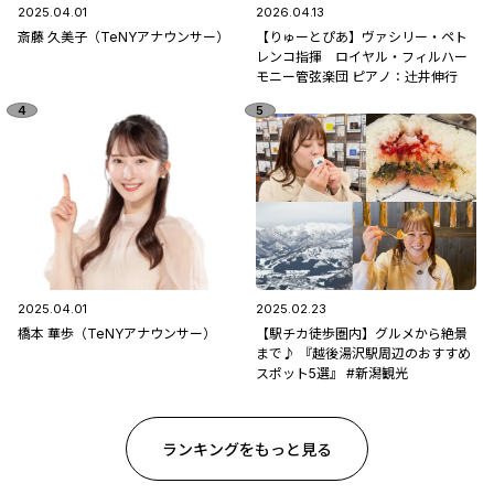
2025.04.01
2026.04.13
斎藤 久美子（TeNYアナウンサー）
【りゅーとぴあ】ヴァシリー・ペト
レンコ指揮 ロイヤル・フィルハー
モニー管弦楽団 ピアノ：辻󠄀井伸行
2025.04.01
2025.02.23
橋本 華歩（TeNYアナウンサー）
【駅チカ徒歩圏内】グルメから絶景
まで♪ 『越後湯沢駅周辺のおすすめ
スポット5選』 #新潟観光
ランキングをもっと見る