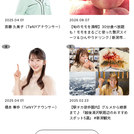
2025.04.01
2026.08.07
斎藤 久美子（TeNYアナウンサー）
【旬のモモを満喫】30分食べ放題
も！モモをまるごと使った贅沢スイ
ーツ＆ひんやりドリンク / 新潟市南
区「フルーツ童夢」
2025.04.01
2025.02.23
橋本 華歩（TeNYアナウンサー）
【駅チカ徒歩圏内】グルメから絶景
まで♪ 『越後湯沢駅周辺のおすすめ
スポット5選』 #新潟観光