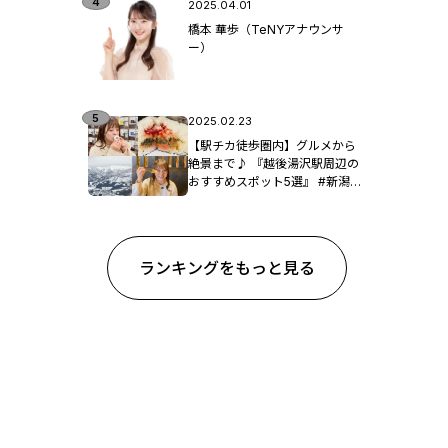
2025.04.01
橋本 華歩（TeNYアナウンサ
ー）
2025.02.23
【駅チカ徒歩圏内】グルメから
絶景まで♪ 『越後湯沢駅周辺の
おすすめスポット5選』 #新潟観
光
ランキングをもっと見る