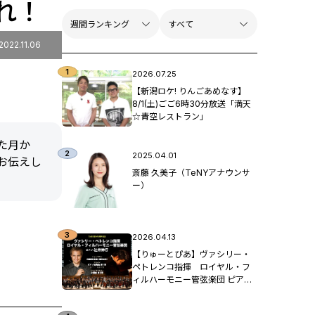
れ！
2022.11.06
2026.07.25
【新潟ロケ! りんごあめなす】
8/1(土)ごご6時30分放送「満天
☆青空レストラン」
た月か
2025.04.01
お伝えし
斎藤 久美子（TeNYアナウンサ
ー）
2026.04.13
【りゅーとぴあ】ヴァシリー・
ペトレンコ指揮 ロイヤル・フ
ィルハーモニー管弦楽団 ピア
ノ：辻󠄀井伸行