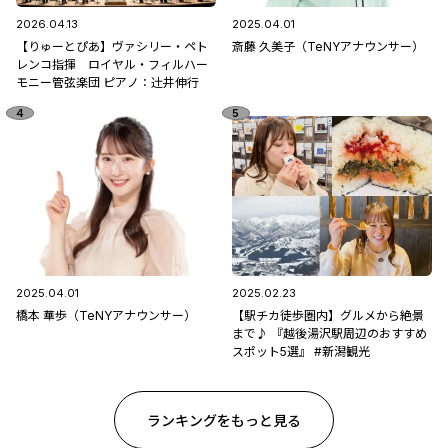
2026.04.13
2025.04.01
【りゅーとぴあ】ヴァシリー・ペト
斎藤 久美子（TeNYアナウンサー）
レンコ指揮 ロイヤル・フィルハー
モニー管弦楽団 ピアノ：辻󠄀井伸行
2025.04.01
2025.02.23
橋本 華歩（TeNYアナウンサー）
【駅チカ徒歩圏内】グルメから絶景
まで♪ 『越後湯沢駅周辺のおすすめ
スポット5選』 #新潟観光
ランキングをもっと見る