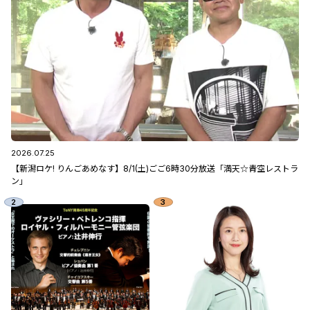
2026.07.25
【新潟ロケ! りんごあめなす】8/1(土)ごご6時30分放送「満天☆青空レストラ
ン」