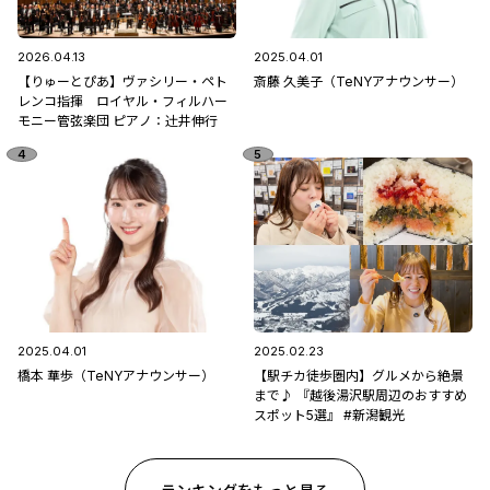
2026.04.13
2025.04.01
【りゅーとぴあ】ヴァシリー・ペト
斎藤 久美子（TeNYアナウンサー）
レンコ指揮 ロイヤル・フィルハー
モニー管弦楽団 ピアノ：辻󠄀井伸行
2025.04.01
2025.02.23
橋本 華歩（TeNYアナウンサー）
【駅チカ徒歩圏内】グルメから絶景
まで♪ 『越後湯沢駅周辺のおすすめ
スポット5選』 #新潟観光