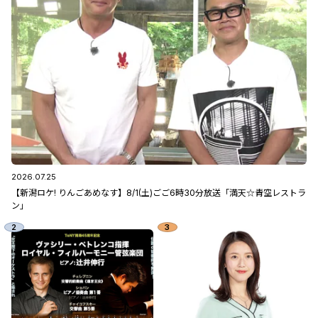
2026.07.25
【新潟ロケ! りんごあめなす】8/1(土)ごご6時30分放送「満天☆青空レストラ
ン」