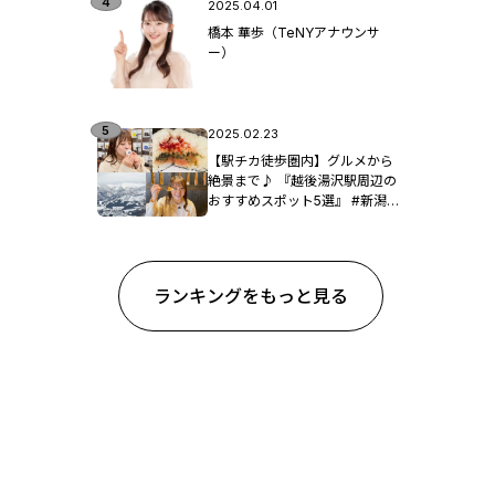
2025.04.01
橋本 華歩（TeNYアナウンサ
ー）
2025.02.23
【駅チカ徒歩圏内】グルメから
絶景まで♪ 『越後湯沢駅周辺の
おすすめスポット5選』 #新潟観
光
ランキングをもっと見る