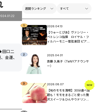
れ
2024.01.22
2026.04.13
【りゅーとぴあ】ヴァシリー・
ペトレンコ指揮 ロイヤル・フ
ィルハーモニー管弦楽団 ピア
ノ：辻󠄀井伸行
★田口二
2025.04.01
運、金運、
斎藤 久美子（TeNYアナウンサ
ー）
2026.08.07
【旬のモモを満喫】30分食べ放
題も！モモをまるごと使った贅
沢スイーツ＆ひんやりドリンク /
新潟市南区「フルーツ童夢」