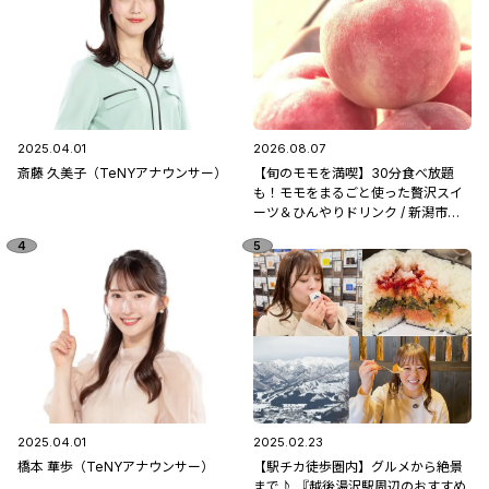
2025.04.01
2026.08.07
斎藤 久美子（TeNYアナウンサー）
【旬のモモを満喫】30分食べ放題
も！モモをまるごと使った贅沢スイ
ーツ＆ひんやりドリンク / 新潟市南
区「フルーツ童夢」
2025.04.01
2025.02.23
橋本 華歩（TeNYアナウンサー）
【駅チカ徒歩圏内】グルメから絶景
まで♪ 『越後湯沢駅周辺のおすすめ