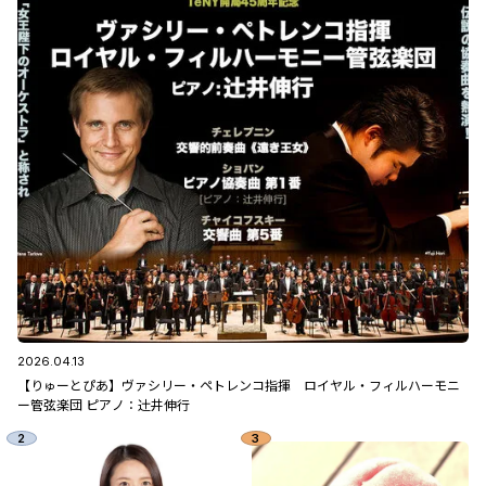
2026.04.13
【りゅーとぴあ】ヴァシリー・ペトレンコ指揮 ロイヤル・フィルハーモニ
ー管弦楽団 ピアノ：辻󠄀井伸行