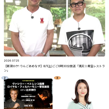
2026.07.25
【新潟ロケ! りんごあめなす】8/1(土)ごご6時30分放送「満天☆青空レストラ
ン」