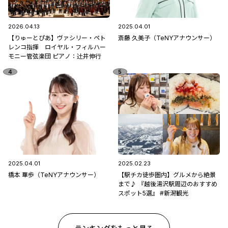
2026.04.13
2025.04.01
【りゅーとぴあ】ヴァシリー・ペト
斎藤 久美子（TeNYアナウンサー）
レンコ指揮 ロイヤル・フィルハー
モニー管弦楽団 ピアノ：辻󠄀井伸行
2025.04.01
2025.02.23
橋本 華歩（TeNYアナウンサー）
【駅チカ徒歩圏内】グルメから絶景
まで♪ 『越後湯沢駅周辺のおすすめ
スポット5選』 #新潟観光