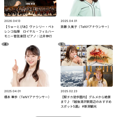
2026.04.13
2025.04.01
【りゅーとぴあ】ヴァシリー・ペト
斎藤 久美子（TeNYアナウンサー）
レンコ指揮 ロイヤル・フィルハー
モニー管弦楽団 ピアノ：辻󠄀井伸行
2025.04.01
2025.02.23
橋本 華歩（TeNYアナウンサー）
【駅チカ徒歩圏内】グルメから絶景
まで♪ 『越後湯沢駅周辺のおすすめ
スポット5選』 #新潟観光