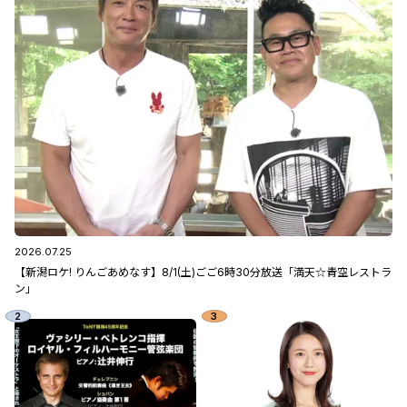
2026.07.25
【新潟ロケ! りんごあめなす】8/1(土)ごご6時30分放送「満天☆青空レストラ
ン」