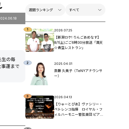
れ
2024.06.18
2026.07.25
【新潟ロケ! りんごあめなす】
8/1(土)ごご6時30分放送「満天
☆青空レストラン」
先生の毎
2025.04.01
仕事運まで
斎藤 久美子（TeNYアナウンサ
ー）
2026.04.13
【りゅーとぴあ】ヴァシリー・
ペトレンコ指揮 ロイヤル・フ
ィルハーモニー管弦楽団 ピア
ノ：辻󠄀井伸行