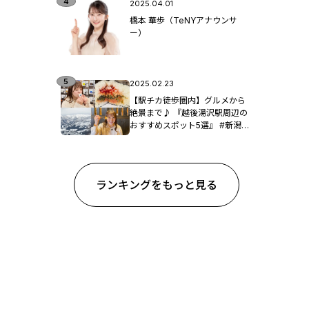
2025.04.01
橋本 華歩（TeNYアナウンサ
ー）
2025.02.23
【駅チカ徒歩圏内】グルメから
絶景まで♪ 『越後湯沢駅周辺の
おすすめスポット5選』 #新潟観
光
ランキングをもっと見る