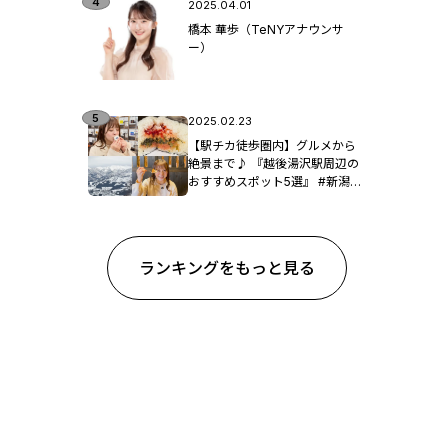
2025.04.01
橋本 華歩（TeNYアナウンサ
ー）
2025.02.23
【駅チカ徒歩圏内】グルメから
絶景まで♪ 『越後湯沢駅周辺の
おすすめスポット5選』 #新潟観
光
ランキングをもっと見る