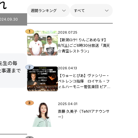
れ
024.09.30
2026.07.25
【新潟ロケ! りんごあめなす】
8/1(土)ごご6時30分放送「満天
☆青空レストラン」
先生の毎
2026.04.13
仕事運まで
【りゅーとぴあ】ヴァシリー・
ペトレンコ指揮 ロイヤル・フ
ィルハーモニー管弦楽団 ピア
ノ：辻󠄀井伸行
2025.04.01
斎藤 久美子（TeNYアナウンサ
ー）