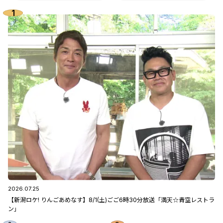
2026.07.25
【新潟ロケ! りんごあめなす】8/1(土)ごご6時30分放送「満天☆青空レストラ
ン」