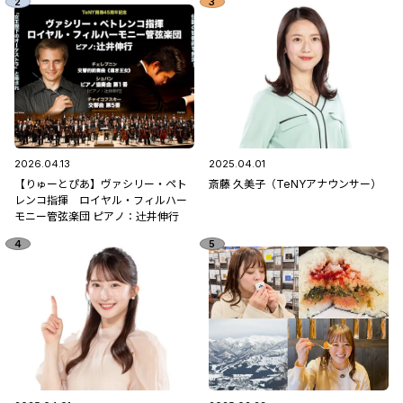
2026.04.13
2025.04.01
【りゅーとぴあ】ヴァシリー・ペト
斎藤 久美子（TeNYアナウンサー）
レンコ指揮 ロイヤル・フィルハー
モニー管弦楽団 ピアノ：辻󠄀井伸行