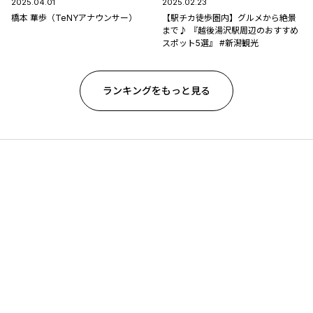
2025.04.01
2025.02.23
橋本 華歩（TeNYアナウンサー）
【駅チカ徒歩圏内】グルメから絶景
まで♪ 『越後湯沢駅周辺のおすすめ
スポット5選』 #新潟観光
ランキングをもっと見る