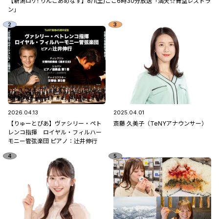
【新潟ロケ! りんごあめなす】8/1(土)ごご6時30分放送「満天☆青空レストラ
ン」
2026.04.13
2025.04.01
【りゅーとぴあ】ヴァシリー・ペト
斎藤 久美子（TeNYアナウンサー）
レンコ指揮 ロイヤル・フィルハー
モニー管弦楽団 ピアノ：辻󠄀井伸行