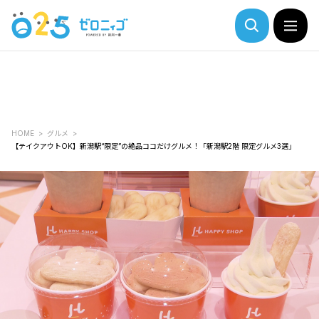
HOME
グルメ
【テイクアウトOK】新潟駅“限定”の絶品ココだけグルメ！「新潟駅2階 限定グルメ3選」