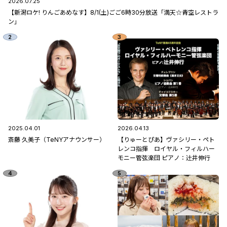
2026.07.25
【新潟ロケ! りんごあめなす】8/1(土)ごご6時30分放送「満天☆青空レストラ
ン」
2025.04.01
2026.04.13
斎藤 久美子（TeNYアナウンサー）
【りゅーとぴあ】ヴァシリー・ペト
レンコ指揮 ロイヤル・フィルハー
モニー管弦楽団 ピアノ：辻󠄀井伸行