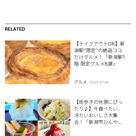
RELATED
【テイクアウトOK】新
潟駅“限定”の絶品ココ
だけグルメ！「新潟駅1
階 限定グルメ8選」
グルメ
2024.07.26
【街歩きの休憩にぴっ
たり♪】今食べたい、
冷たいおいしさ大集
合！「新潟市ひんやり
グルメ4選」【新潟のひ
んやりスポット・グル