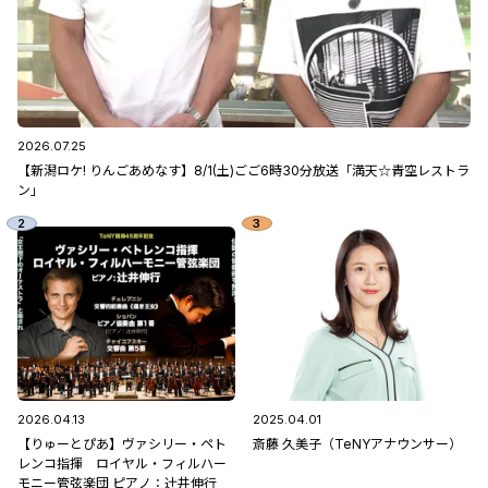
2026.07.25
【新潟ロケ! りんごあめなす】8/1(土)ごご6時30分放送「満天☆青空レストラ
ン」
2026.04.13
2025.04.01
【りゅーとぴあ】ヴァシリー・ペト
斎藤 久美子（TeNYアナウンサー）
レンコ指揮 ロイヤル・フィルハー
モニー管弦楽団 ピアノ：辻󠄀井伸行