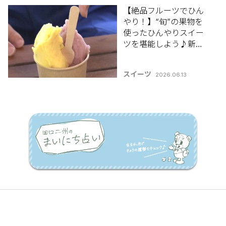
【絶品フルーツでひん
やり！】“旬”の果物を
使ったひんやりスイー
ツを堪能しよう♪新潟
市南区「白根グレープ
ガーデン」【新潟のひ
スイーツ
2026.06.13
んやりスポット・グル
メ特集2026】