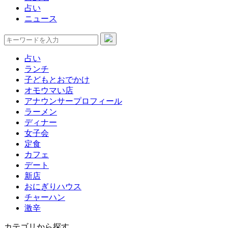
占い
ニュース
占い
ランチ
子どもとおでかけ
オモウマい店
アナウンサープロフィール
ラーメン
ディナー
女子会
定食
カフェ
デート
新店
おにぎりハウス
チャーハン
激辛
カテゴリから探す