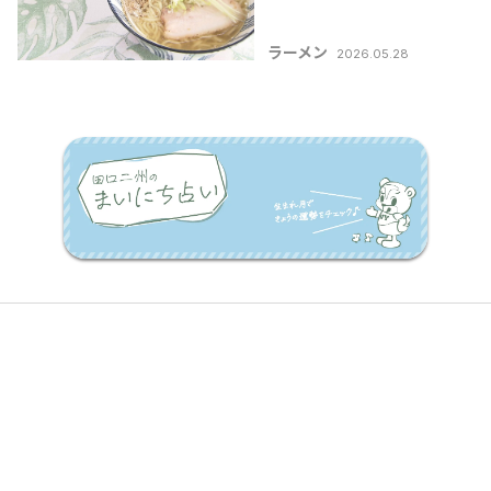
き氷の店 にぼにゃん」
【新潟のひんやりスポ
ラーメン
2026.05.28
ット・グルメ特集
2026】