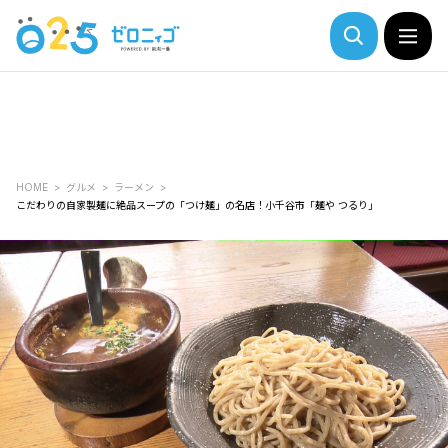
HOME
グルメ
ラーメン
こだわりの自家製麺に絶品スープの「つけ麺」の名店！小千谷市「麺や つるり」