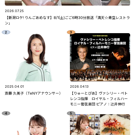
2026.07.25
【新潟ロケ! りんごあめなす】8/1(土)ごご6時30分放送「満天☆青空レストラ
ン」
2025.04.01
2026.04.13
斎藤 久美子（TeNYアナウンサー）
【りゅーとぴあ】ヴァシリー・ペト
レンコ指揮 ロイヤル・フィルハー
モニー管弦楽団 ピアノ：辻󠄀井伸行