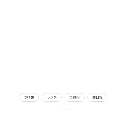
つけ麺
ランチ
全粒粉
麺自慢
〈 1 / 1 〉