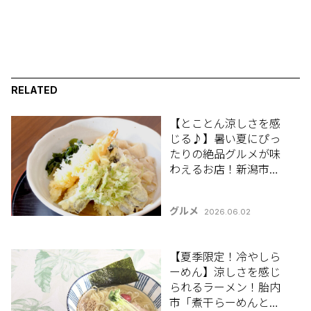
RELATED
【とことん涼しさを感
じる♪】暑い夏にぴっ
たりの絶品グルメが味
わえるお店！新潟市江
南区「ひら麺と珈琲
Ojigo(オジゴ)」【新潟
グルメ
2026.06.02
のひんやりスポット・
グルメ特集2026】
【夏季限定！冷やしら
ーめん】涼しさを感じ
られるラーメン！胎内
市「煮干らーめんとか