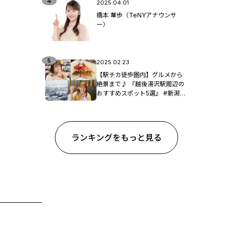
2025.04.01
橋本 華歩（TeNYアナウンサ
ー）
2025.02.23
【駅チカ徒歩圏内】グルメから
絶景まで♪ 『越後湯沢駅周辺の
おすすめスポット5選』 #新潟観
光
ランキングをもっと見る