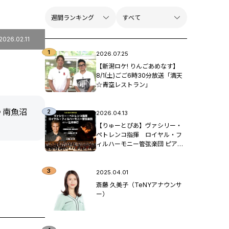
2026.02.11
2026.07.25
【新潟ロケ! りんごあめなす】
8/1(土)ごご6時30分放送「満天
☆青空レストラン」
♪南魚沼
2026.04.13
【りゅーとぴあ】ヴァシリー・
ペトレンコ指揮 ロイヤル・フ
ィルハーモニー管弦楽団 ピア
ノ：辻󠄀井伸行
2025.04.01
斎藤 久美子（TeNYアナウンサ
ー）