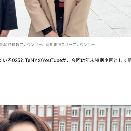
ビ新潟 諸橋碧アナウンサー、直川貴博フリーアナウンサー
る025とTeNYのYouTubeが、今回は年末特別企画として