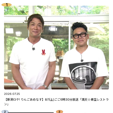
2026.07.25
【新潟ロケ! りんごあめなす】8/1(土)ごご6時30分放送「満天☆青空レストラ
ン」