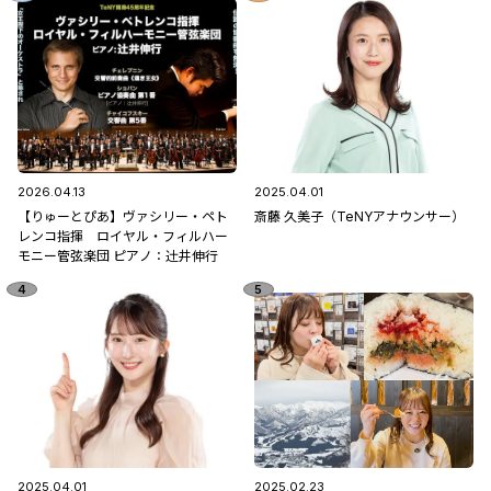
2026.04.13
2025.04.01
【りゅーとぴあ】ヴァシリー・ペト
斎藤 久美子（TeNYアナウンサー）
レンコ指揮 ロイヤル・フィルハー
モニー管弦楽団 ピアノ：辻󠄀井伸行
2025.04.01
2025.02.23