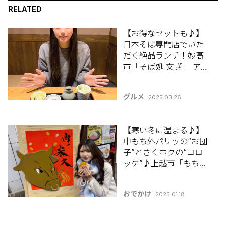
RELATED
【お得なセットも♪】
日本そば専門店でいた
だく絶品ランチ！妙高
市「そば処 文ざ」 アル
ビチアメンバーが行く
♪新潟おすすめスポッ
グルメ
2025.03.26
ト！#33
【寒い冬に温まる♪】
中もち外パリッの“お団
子”とさくホクの“コロ
ッケ”♪上越市「もちや
菓子店」·「肉の米久」
アルビチアメンバーが
おでかけ
2025.01.18
行く♪新潟おすすめス
ポット！#31