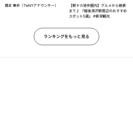
橋本 華歩（TeNYアナウンサー）
【駅チカ徒歩圏内】グルメから絶景
まで♪ 『越後湯沢駅周辺のおすすめ
スポット5選』 #新潟観光
ランキングをもっと見る