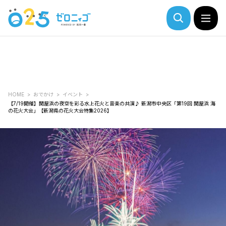
HOME
おでかけ
イベント
【7/19開催】関屋浜の夜空を彩る水上花火と音楽の共演♪ 新潟市中央区「第19回 関屋浜 海
の花火大会」【新潟県の花火大会特集2026】