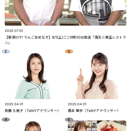
2026.07.25
【新潟ロケ! りんごあめなす】8/1(土)ごご6時30分放送「満天☆青空レストラ
ン」
2025.04.01
2025.04.01
斎藤 久美子（TeNYアナウンサー）
橋本 華歩（TeNYアナウンサー）