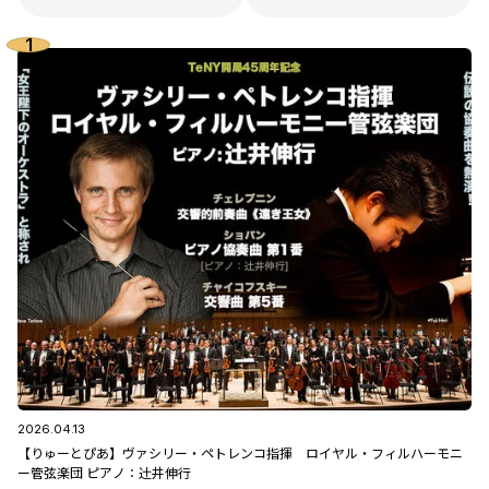
2026.04.13
【りゅーとぴあ】ヴァシリー・ペトレンコ指揮 ロイヤル・フィルハーモニ
ー管弦楽団 ピアノ：辻󠄀井伸行