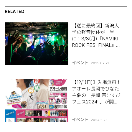
RELATED
【遂に最終回】新潟大
学の軽音団体が一堂
に！3/3(月)『NAMIKI
ROCK FES. FINAL』
CLUB RIVERSTにて開
催！ #ナミロク
イベント
2025.02.21
【12/1(日)】入場無料！
アオーレ長岡でひなた
主催の「長岡 音むすび
フェス2024!!」が開
催！ 《 #新潟フェス特
集 》
イベント
2024.11.23