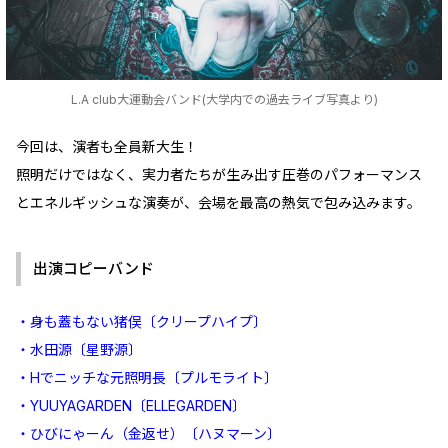
L.A club大運動会バンド(大学内での過去ライブ写真より)
今回は、演者も全員新大生！
照明だけではなく、実力者たちが生み出す圧巻のパフォーマンス
とエネルギッシュな演奏が、会場を最高の熱気で包み込みます。
出演コピーバンド
・身も蓋もない猪俣〔クリープハイプ〕
・水田源〔星野源〕
・Hでニッチな元照明長〔プルモライト〕
・YUUYAGARDEN〔ELLEGARDEN〕
・ひびにゃーん（金返せ）〔ハヌマーン〕