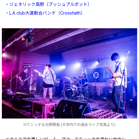
・ジェネリック高野〔プッシュプルポット〕
・L.A club大運動会バンド〔Crossfaith〕
Hでニッチな元照明長 (大学内での過去ライブ写真より)