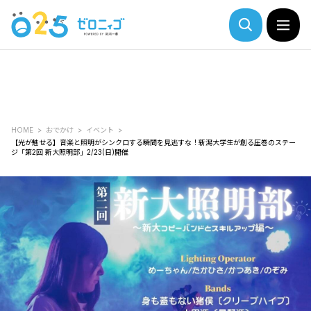
HOME
おでかけ
イベント
【光が魅せる】音楽と照明がシンクロする瞬間を見逃すな！新潟大学生が創る圧巻のステー
ジ「第2回 新大照明部」2/23(日)開催