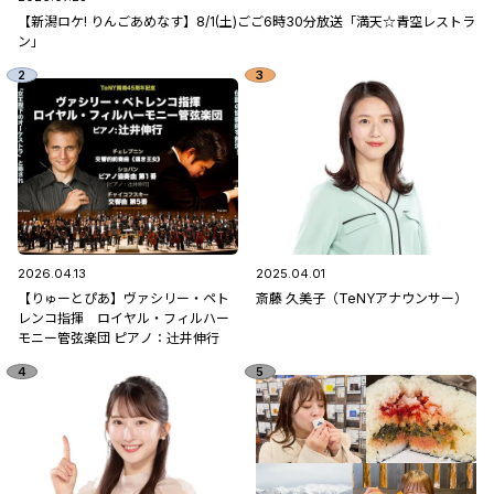
【新潟ロケ! りんごあめなす】8/1(土)ごご6時30分放送「満天☆青空レストラ
ン」
2026.04.13
2025.04.01
【りゅーとぴあ】ヴァシリー・ペト
斎藤 久美子（TeNYアナウンサー）
レンコ指揮 ロイヤル・フィルハー
モニー管弦楽団 ピアノ：辻󠄀井伸行