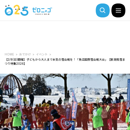
HOME
おでかけ
イベント
【2/8(日)開催】子どもから大人まで本気の雪合戦を！「魚沼国際雪合戦大会」【新潟県雪ま
つり特集2026】