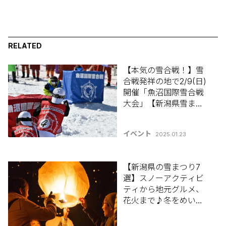
RELATED
【本気の雪合戦！】雪
合戦発祥の地で2/9(日)
開催「魚沼国際雪合戦
大会」【新潟県雪まつ
り特集2025】
イベント
2025.01.23
【新潟県の雪まつり7
選】スノーアクティビ
ティから地元グルメ、
花火まで♪冬をめいっ
ぱい満喫しよう！【新
潟県雪まつり特集