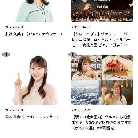
2025.04.01
2026.04.13
斎藤 久美子（TeNYアナウンサー）
【りゅーとぴあ】ヴァシリー・ペト
レンコ指揮 ロイヤル・フィルハー
モニー管弦楽団 ピアノ：辻󠄀井伸行
2025.04.01
2025.02.23
橋本 華歩（TeNYアナウンサー）
【駅チカ徒歩圏内】グルメから絶景
まで♪ 『越後湯沢駅周辺のおすすめ
スポット5選』 #新潟観光