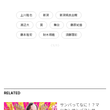
上川隆也
新潟
新潟県民会館
渡辺大
罠
舞台
藤原紀香
藤本隆宏
財木琢磨
須藤理彩
〈 1 / 1 〉
RELATED
サンバってなに！？マ