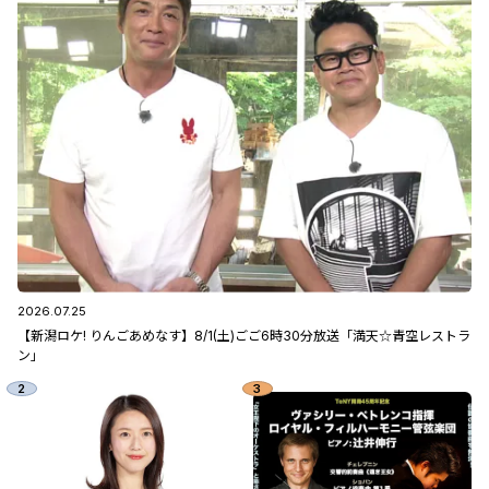
2026.07.25
【新潟ロケ! りんごあめなす】8/1(土)ごご6時30分放送「満天☆青空レストラ
ン」