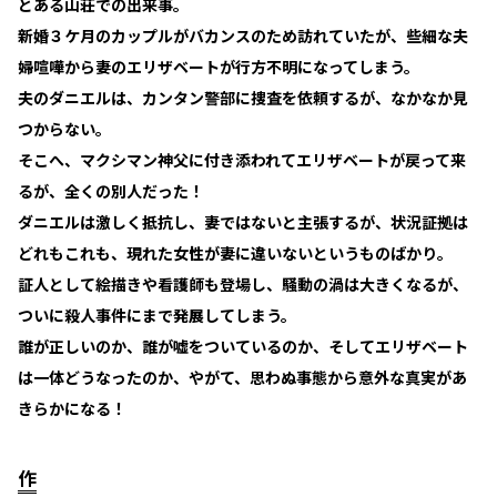
とある山荘での出来事。
新婚３ケ月のカップルがバカンスのため訪れていたが、些細な夫
婦喧嘩から妻のエリザベートが行方不明になってしまう。
夫のダニエルは、カンタン警部に捜査を依頼するが、なかなか見
つからない。
そこへ、マクシマン神父に付き添われてエリザベートが戻って来
るが、全くの別人だった！
ダニエルは激しく抵抗し、妻ではないと主張するが、状況証拠は
どれもこれも、現れた女性が妻に違いないというものばかり。
証人として絵描きや看護師も登場し、騒動の渦は大きくなるが、
ついに殺人事件にまで発展してしまう。
誰が正しいのか、誰が嘘をついているのか、そしてエリザベート
は一体どうなったのか、やがて、思わぬ事態から意外な真実があ
きらかになる！
作