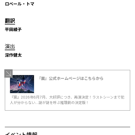
ロベール・トマ
翻訳
平田綾子
演出
深作健太
『罠』公式ホームページはこちらから
『罠』2026年6月7月、大好評につき、再演決定！ラストシーンまで犯
人が分からない…謎が謎を呼ぶ推理劇の決定版！
イベント情報