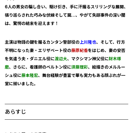
6人の男女の騙し合い、駆け引き、手に汗握るスリリングな展開、
張り巡らされた巧みな伏線そして罠…、やがて失踪事件の深い闇
は、驚愕の結末を迎えます！
主演は物語の鍵を握るカンタン警部役の
上川隆也
、そして、行方
不明になった妻・エリザベート役の
藤原紀香
をはじめ、妻の安否
を気遣う夫・ダニエル役に
渡辺大
、マクシマン神父役に
財木琢
磨
、さらに、看護師のベルトン役に
須藤理彩
、絵描きのメルルー
シュ役に
藤本隆宏
、舞台経験が豊富で華も実力もある顔ぶれが一
堂に揃いました。
あらすじ