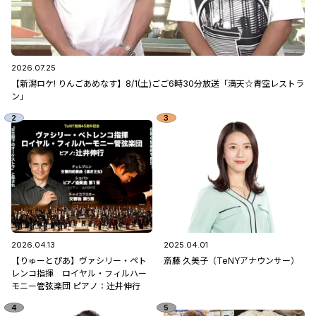
2026.07.25
【新潟ロケ! りんごあめなす】8/1(土)ごご6時30分放送「満天☆青空レストラ
ン」
2026.04.13
2025.04.01
【りゅーとぴあ】ヴァシリー・ペト
斎藤 久美子（TeNYアナウンサー）
レンコ指揮 ロイヤル・フィルハー
モニー管弦楽団 ピアノ：辻󠄀井伸行