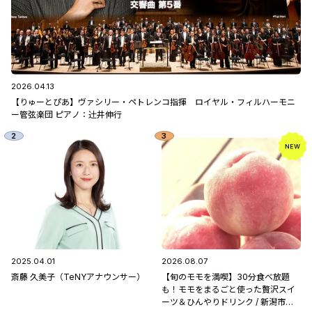
2026.04.13
【りゅーとぴあ】ヴァシリー・ペトレンコ指揮 ロイヤル・フィルハーモニ
ー管弦楽団 ピアノ：辻󠄀井伸行
2025.04.01
2026.08.07
斎藤 久美子（TeNYアナウンサー）
【旬のモモを満喫】30分食べ放題
も！モモをまるごと使った贅沢スイ
ーツ＆ひんやりドリンク / 新潟市南