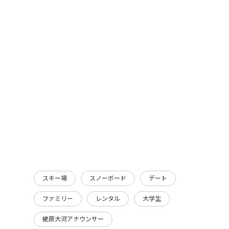
スキー場
スノーボード
デート
ファミリー
レンタル
大学生
蛯原大河アナウンサー