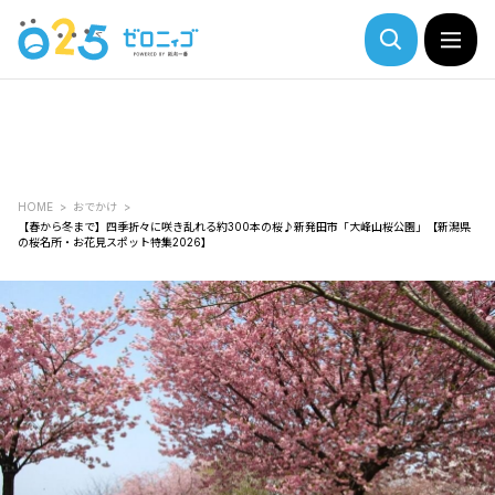
HOME
おでかけ
【春から冬まで】四季折々に咲き乱れる約300本の桜♪新発田市「大峰山桜公園」【新潟県
の桜名所・お花見スポット特集2026】