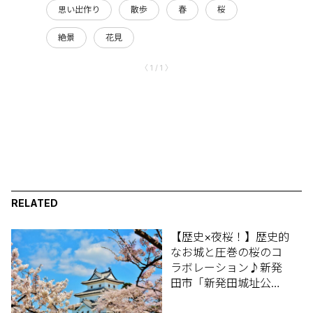
思い出作り
散歩
春
桜
絶景
花見
〈 1 / 1 〉
RELATED
【歴史×夜桜！】歴史的
なお城と圧巻の桜のコ
ラボレーション♪新発
田市「新発田城址公
園」【新潟県の桜名