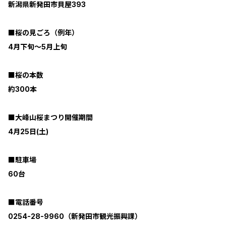
新潟県新発田市貝屋393
■桜の見ごろ（例年）
4月下旬～5月上旬
■桜の本数
約300本
■大峰山桜まつり開催期間
4月25日(土)
■駐車場
60台
■電話番号
0254-28-9960（新発田市観光振興課）