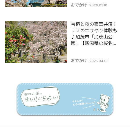
所・お花見スポット特
おでかけ
2026.03.18
集2026】
雪椿と桜の豪華共演！
リスのエサやり体験も
♪加茂市「加茂山公
園」【新潟県の桜名所･
お花見スポット特集
2025】
おでかけ
2025.04.03