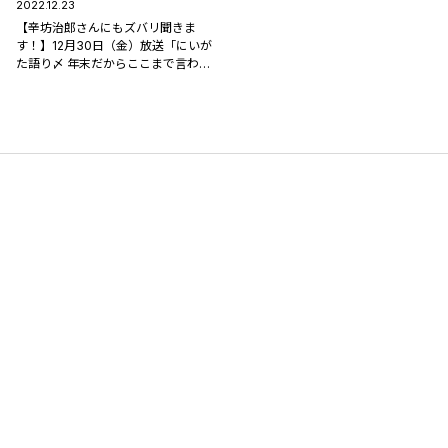
2022.12.23
【辛坊治郎さんにもズバリ聞きま
す！】12月30日（金）放送「にいが
た語り〆 年末だからここまで言わせ
て！」