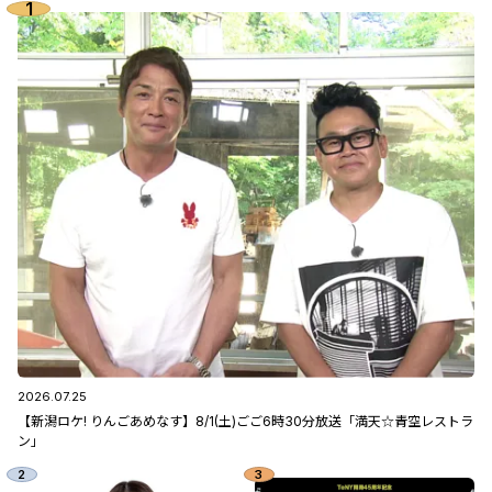
2026.07.25
【新潟ロケ! りんごあめなす】8/1(土)ごご6時30分放送「満天☆青空レストラ
ン」