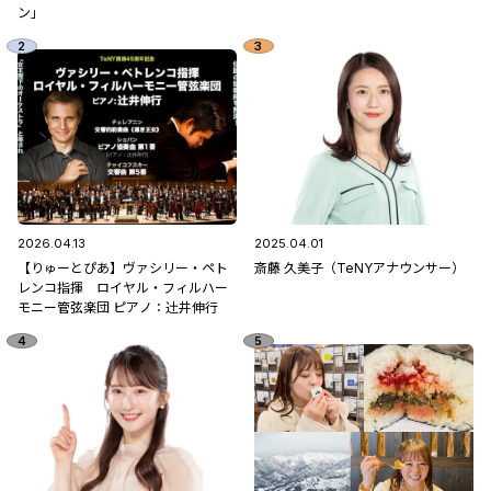
ン」
2026.04.13
2025.04.01
【りゅーとぴあ】ヴァシリー・ペト
斎藤 久美子（TeNYアナウンサー）
レンコ指揮 ロイヤル・フィルハー
モニー管弦楽団 ピアノ：辻󠄀井伸行