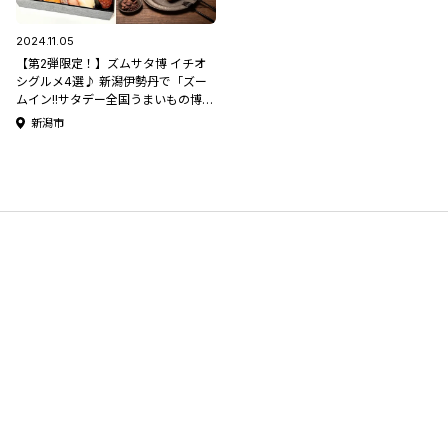
2024.11.05
【第2弾限定！】ズムサタ博 イチオ
シグルメ4選♪ 新潟伊勢丹で「ズー
ムイン!!サタデー全国うまいもの博
2024」開催！第2弾は11月6日(水)か
新潟市
ら！