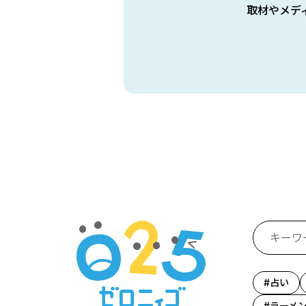
取材やメデ
占い
ラーメ