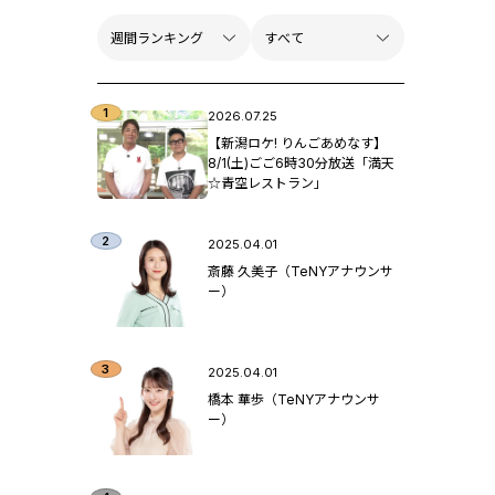
2026.07.25
【新潟ロケ! りんごあめなす】
8/1(土)ごご6時30分放送「満天
☆青空レストラン」
2025.04.01
斎藤 久美子（TeNYアナウンサ
ー）
2025.04.01
橋本 華歩（TeNYアナウンサ
ー）