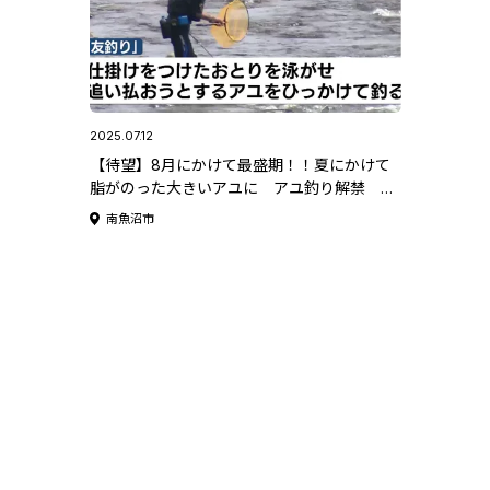
2025.07.12
【待望】8月にかけて最盛期！！夏にかけて
脂がのった大きいアユに アユ釣り解禁 魚
野川には多くの釣り人《新潟》
南魚沼市