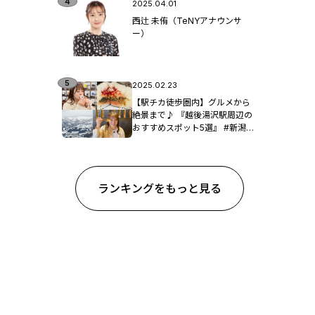
2025.04.01
西辻 未侑（TeNYアナウンサ
ー）
2025.02.23
【駅チカ徒歩圏内】グルメから
絶景まで♪ 『越後湯沢駅周辺の
おすすめスポット5選』 #新潟観
光
ランキングをもっと見る