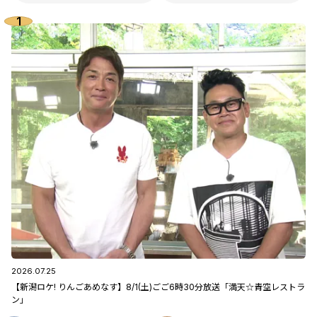
2026.07.25
【新潟ロケ! りんごあめなす】8/1(土)ごご6時30分放送「満天☆青空レストラ
ン」