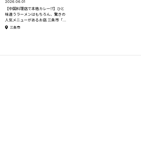
2026.06.01
【中国料理店で本格カレー⁉】ひと
味違うラーメンはもちろん、驚きの
人気メニューがあるお店 三条市「中
国料理 華園(かえん)」
三条市