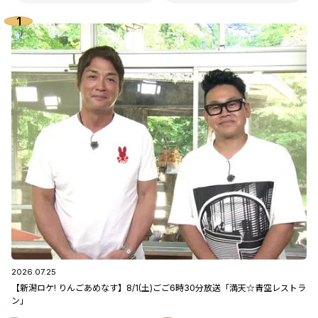
2026.07.25
【新潟ロケ! りんごあめなす】8/1(土)ごご6時30分放送「満天☆青空レストラ
ン」