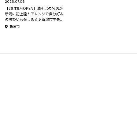
2026.07.06
【26年6月OPEN】油そばの名店が
新潟に初上陸！アレンジで自分好み
の味わいも楽しめる♪新潟市中央区
「最強油そば春日亭 新潟店」
新潟市