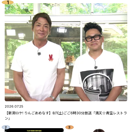
2026.07.25
【新潟ロケ! りんごあめなす】8/1(土)ごご6時30分放送「満天☆青空レストラ
ン」