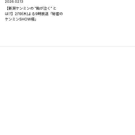
2026.02.13
【新潟ケンミンの "飴が泣く" と
は⁉】2/19(木)よる9時放送「秘密の
ケンミンSHOW極」