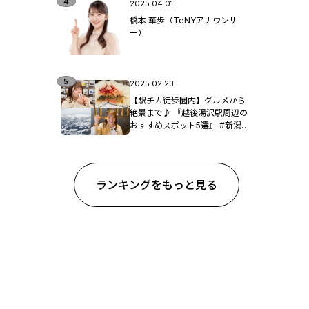
2025.04.01
橋本 華歩（TeNYアナウンサ
ー）
2025.02.23
【駅チカ徒歩圏内】グルメから
絶景まで♪ 『越後湯沢駅周辺の
おすすめスポット5選』 #新潟観
光
ランキングをもっと見る