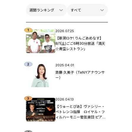
2026.07.25
【新潟ロケ! りんごあめなす】
8/1(土)ごご6時30分放送「満天
☆青空レストラン」
2025.04.01
斎藤 久美子（TeNYアナウンサ
ー）
2026.04.13
【りゅーとぴあ】ヴァシリー・
ペトレンコ指揮 ロイヤル・フ
ィルハーモニー管弦楽団 ピア
ノ：辻󠄀井伸行