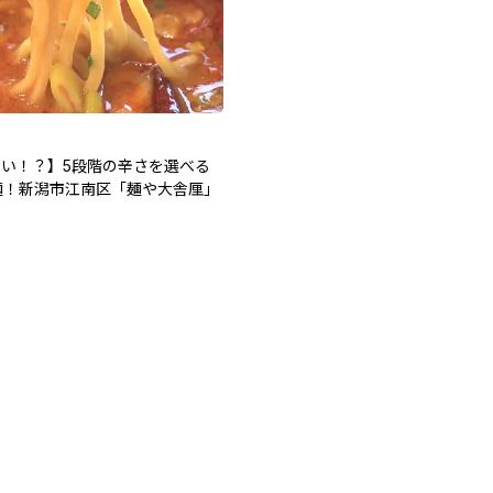
辛い！？】5段階の辛さを選べる
麺！新潟市江南区「麺や大舎厘」