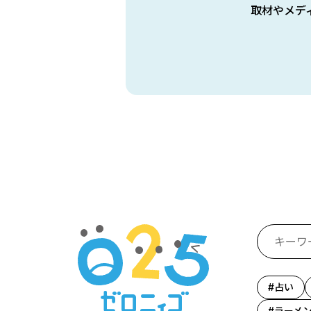
取材やメデ
占い
ラーメ