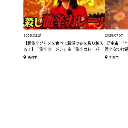
2026.02.21
2025.07.07
【超激辛グルメを食べて新潟の冬を乗り越え
【“宇宙一”
る！】「激辛ラーメン」＆「激辛カレーパ
旨辛なつけ
ン」に石原アナウンサーが挑戦！！新潟市秋
新潟市
新潟市
葉区「地獄ラーメン 玉の家」・「手づくりパ
ンの店 グーテ」