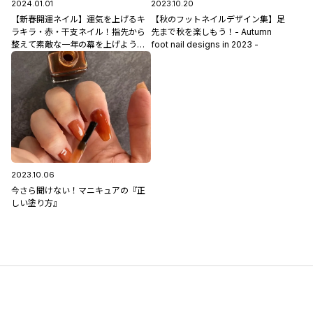
2024.01.01
2023.10.20
【新春開運ネイル】運気を上げるキ
【秋のフットネイルデザイン集】足
ラキラ・赤・干支ネイル！指先から
先まで秋を楽しもう！- Autumn
整えて素敵な一年の幕を上げよう♪
foot nail designs in 2023 -
#新年 #初詣 #辰年
2023.10.06
今さら聞けない！マニキュアの『正
しい塗り方』