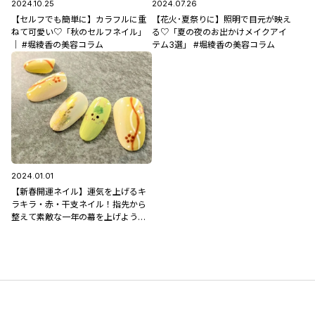
2024.10.25
2024.07.26
【セルフでも簡単に】カラフルに重
【花火･夏祭りに】照明で目元が映え
ねて可愛い♡「秋のセルフネイル」
る♡「夏の夜のお出かけメイクアイ
｜ #堀綾香の美容コラム
テム3選」 #堀綾香の美容コラム
2024.01.01
【新春開運ネイル】運気を上げるキ
ラキラ・赤・干支ネイル！指先から
整えて素敵な一年の幕を上げよう♪
#新年 #初詣 #辰年