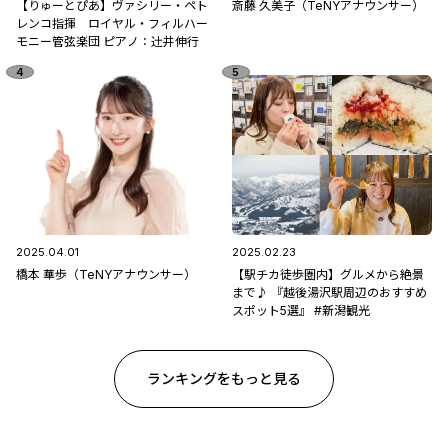
【りゅーとぴあ】ヴァシリー・ペト
斎藤 久美子（TeNYアナウンサー）
レンコ指揮 ロイヤル・フィルハー
モニー管弦楽団 ピアノ：辻󠄀井伸行
2025.04.01
2025.02.23
橋本 華歩（TeNYアナウンサー）
【駅チカ徒歩圏内】グルメから絶景
まで♪ 『越後湯沢駅周辺のおすすめ
スポット5選』 #新潟観光
ランキングをもっと見る