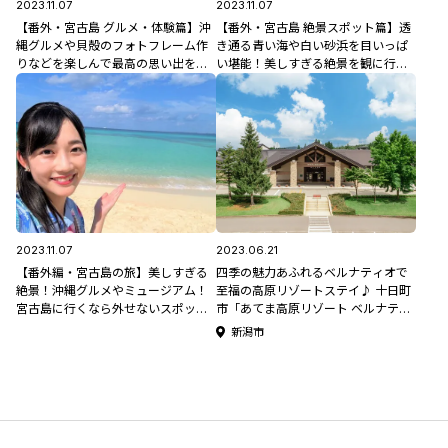
2023.11.07
2023.11.07
【番外・宮古島 グルメ・体験篇】沖
【番外・宮古島 絶景スポット篇】透
縄グルメや貝殻のフォトフレーム作
き通る青い海や白い砂浜を目いっぱ
りなどを楽しんで最高の思い出を作
い堪能！美しすぎる絶景を観に行こ
ろう♪
う♪
2023.11.07
2023.06.21
【番外編・宮古島の旅】美しすぎる
四季の魅力あふれるベルナティオで
絶景！沖縄グルメやミュージアム！
至福の高原リゾートステイ♪ 十日町
宮古島に行くなら外せないスポット5
市「あてま高原リゾート ベルナティ
選
オ」
新潟市