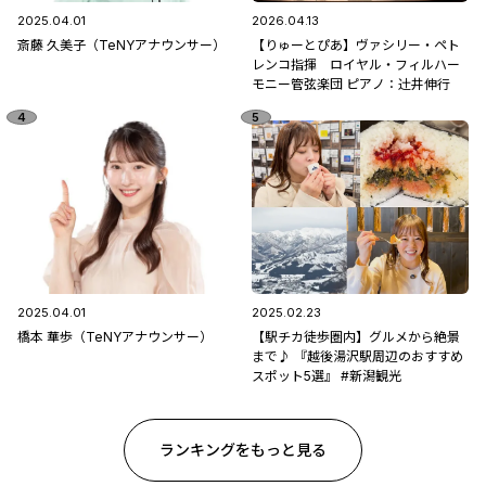
2025.04.01
2026.04.13
斎藤 久美子（TeNYアナウンサー）
【りゅーとぴあ】ヴァシリー・ペト
レンコ指揮 ロイヤル・フィルハー
モニー管弦楽団 ピアノ：辻󠄀井伸行
2025.04.01
2025.02.23
橋本 華歩（TeNYアナウンサー）
【駅チカ徒歩圏内】グルメから絶景
まで♪ 『越後湯沢駅周辺のおすすめ
スポット5選』 #新潟観光
ランキングをもっと見る