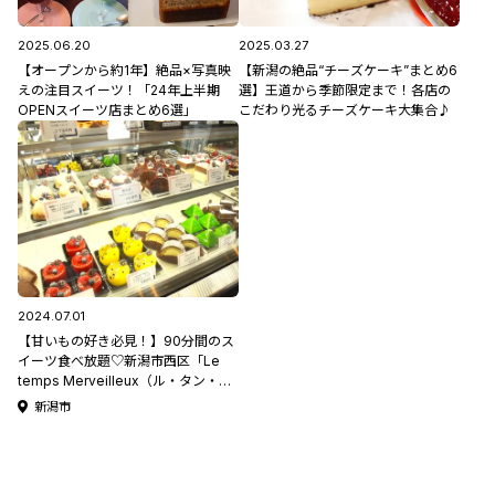
2025.06.20
2025.03.27
【オープンから約1年】絶品×写真映
【新潟の絶品“チーズケーキ”まとめ6
えの注目スイーツ！「24年上半期
選】王道から季節限定まで！各店の
OPENスイーツ店まとめ6選」
こだわり光るチーズケーキ大集合♪
2024.07.01
【甘いもの好き必見！】90分間のス
イーツ食べ放題♡新潟市西区「Le
temps Merveilleux（ル・タン・メ
ルヴェイユ）」
新潟市