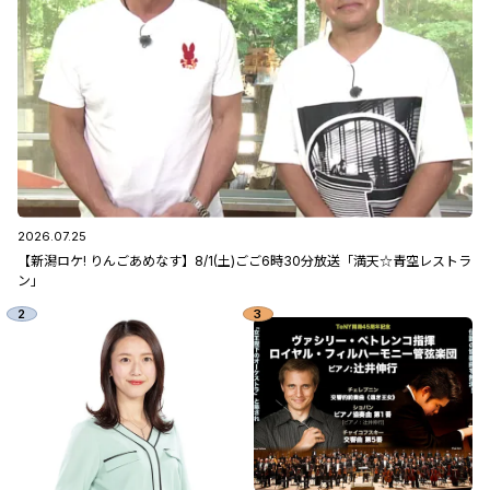
2026.07.25
【新潟ロケ! りんごあめなす】8/1(土)ごご6時30分放送「満天☆青空レストラ
ン」