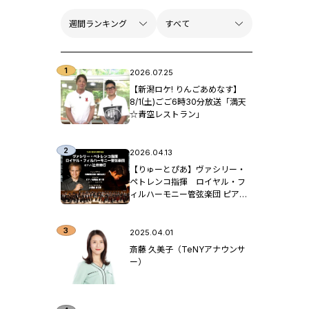
2026.07.25
【新潟ロケ! りんごあめなす】
8/1(土)ごご6時30分放送「満天
☆青空レストラン」
2026.04.13
【りゅーとぴあ】ヴァシリー・
ペトレンコ指揮 ロイヤル・フ
ィルハーモニー管弦楽団 ピア
ノ：辻󠄀井伸行
2025.04.01
斎藤 久美子（TeNYアナウンサ
ー）