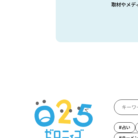
取材やメデ
占い
ラーメ