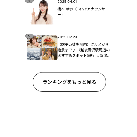
2025.04.01
橋本 華歩（TeNYアナウンサ
ー）
2025.02.23
【駅チカ徒歩圏内】グルメから
絶景まで♪ 『越後湯沢駅周辺の
おすすめスポット5選』 #新潟観
光
ランキングをもっと見る