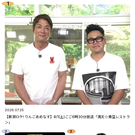
2026.07.25
【新潟ロケ! りんごあめなす】8/1(土)ごご6時30分放送「満天☆青空レストラ
ン」