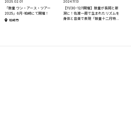
2025.02.01
2024.11.13
「鼓童 ワン・アース・ツアー
【11/30･12/1開催】鼓童が長岡と新
2025」6月･柏崎にて開催！
潟に！佐渡一周で生まれたリズムを
身体と音楽で表現「鼓童十二月特別
柏崎市
公演2024 『山踏み』 」チケット好
評発売中♪