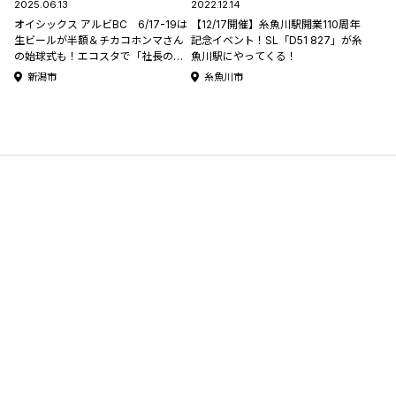
2025.06.13
2022.12.14
オイシックス アルビBC 6/17-19は
【12/17開催】糸魚川駅開業110周年
生ビールが半額＆チカコホンマさん
記念イベント！SL「D51 827」が糸
の始球式も！エコスタで「社長のお
魚川駅にやってくる！
ごりDAY」開催
新潟市
糸魚川市