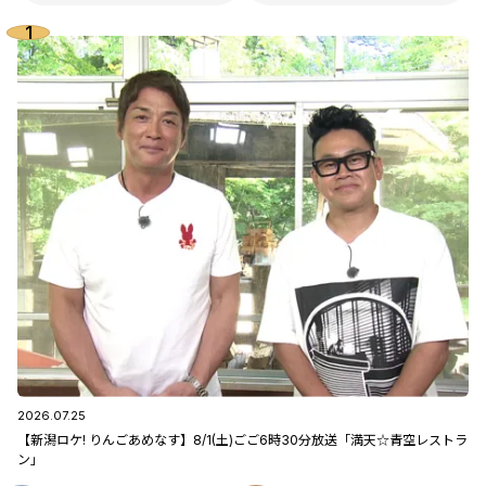
2026.07.25
【新潟ロケ! りんごあめなす】8/1(土)ごご6時30分放送「満天☆青空レストラ
ン」