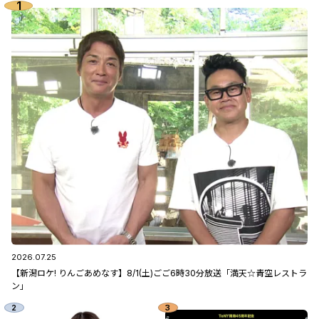
2026.07.25
【新潟ロケ! りんごあめなす】8/1(土)ごご6時30分放送「満天☆青空レストラ
ン」