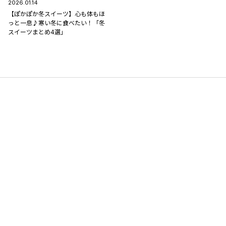
2026.01.14
【ぽかぽか冬スイーツ】心も体もほ
っと一息♪寒い冬に食べたい！「冬
スイーツまとめ4選」